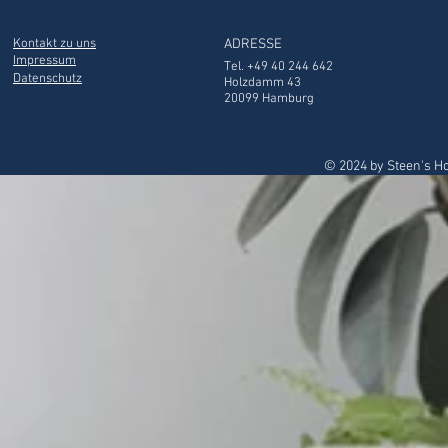
Kontakt zu uns
ADRESSE
Impressum
Tel. +49 40 244 642
Datenschutz
Holzdamm 43
20099 Hamburg
© 2024 by Steen's H